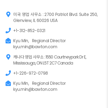
미국 영업 사무소 : 2700 Patriot Blvd. Suite 250,
Glenview, IL 60026 USA
+1-312-852-0321
Kyu Min, Regional Director
kyu.min@bawton.com
캐나다 영업 사무소 : 1550 Courtneypark Dr E,
Mississauga, ON L5T 2C7 Canada
+1-226-972-0798
Kyu Min, Regional Director
kyu.min@bawton.com