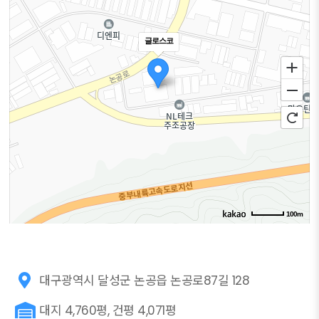
글로스코
100m
대구광역시 달성군 논공읍 논공로87길 128
대지 4,760평, 건평 4,071평